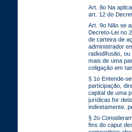
Art. 8o Na aplic
art. 12 do Decre
Art. 9o Não se a
Decreto-Lei no 2
de carteira de a
administrador e
radiodifusão, o
mais de uma part
coligação em ta
§ 1o Entende-se 
participação, di
capital de uma p
jurídicas for de
indiretamente, p
§ 2o Consideram
fins do caput de