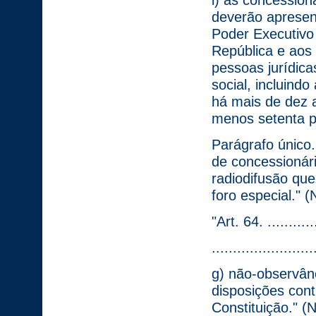
i) as concession
deverão apresent
Poder Executivo
República e aos 
pessoas jurídic
social, incluind
há mais de dez a
menos setenta po
Parágrafo único.
de concessionári
radiodifusão qu
foro especial." (
"Art. 64. .............
........................
g) não-observânc
disposições cont
Constituição." (