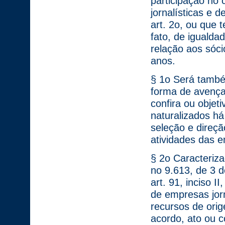
participação no 
jornalísticas e 
art. 2o, ou que 
fato, de iguald
relação aos sóci
anos.
§ 1o Será também
forma de avença 
confira ou objeti
naturalizados há
seleção e direç
atividades das e
§ 2o Caracteriza
no 9.613, de 3 d
art. 91, inciso I
de empresas jorn
recursos de orig
acordo, ato ou c