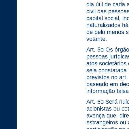
dia útil de cada
civil das pessoa
capital social, 
naturalizados há
de pelo menos se
votante.
Art. 5o Os órgãos
pessoas jurídic
atos societários
seja constatada 
previstos no art
baseado em decl
informação falsa
Art. 6o Será nul
acionistas ou co
avença que, diret
estrangeiros ou 