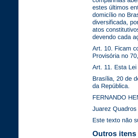
companhias aberta
estes últimos e
domicílio no Bra
diversificada, p
atos constitutiv
devendo cada aç
Art. 10. Ficam 
Provisória no 70
Art. 11. Esta Le
Brasília, 20 de
da República.
FERNANDO HE
Juarez Quadros
Este texto não s
Outros itens