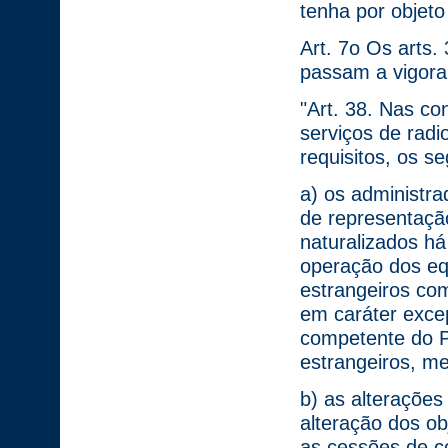
tenha por objeto 
Art. 7o Os arts.
passam a vigora
"Art. 38. Nas co
serviços de radi
requisitos, os se
a) os administr
de representação 
naturalizados h
operação dos eq
estrangeiros com
em caráter exce
competente do P
estrangeiros, me
b) as alterações
alteração dos ob
as cessões de c