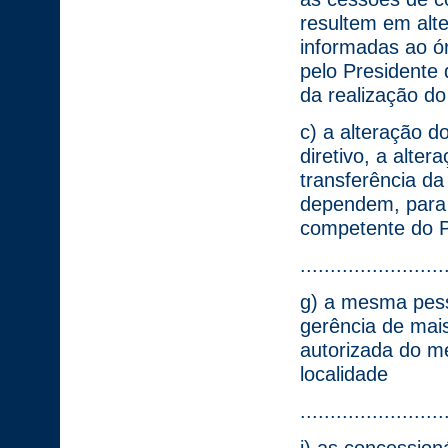
resultem em alte
informadas ao ó
pelo Presidente 
da realização do
c) a alteração d
diretivo, a alte
transferência d
dependem, para 
competente do P
........................
g) a mesma pess
gerência de mai
autorizada do m
localidade
........................