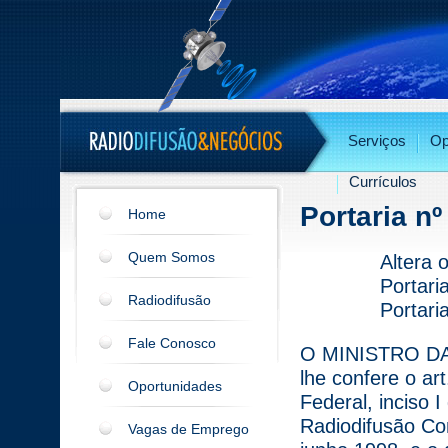
Serviços
Op
Currículos
Portaria nº
Home
Quem Somos
Altera 
Portari
Radiodifusão
Portari
Fale Conosco
O MINISTRO DA
lhe confere o art
Oportunidades
Federal, inciso 
Radiodifusão Co
Vagas de Emprego