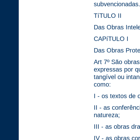
subvencionadas
TíTULO II
Das Obras Intele
CAPíTULO I
Das Obras Prote
Art 7º São obras 
expressas por q
tangível ou inta
como:
I - os textos de o
II - as conferê
natureza;
III - as obras d
IV - as obras co