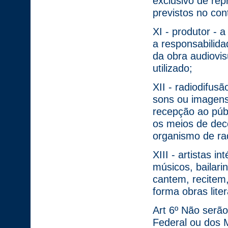
exclusivo de rep
previstos no con
XI - produtor - a
a responsabilid
da obra audiovis
utilizado;
XII - radiodifusã
sons ou imagens
recepção ao públ
os meios de deco
organismo de ra
XIII - artistas i
músicos, bailar
cantem, recitem
forma obras liter
Art 6º Não serão
Federal ou dos 