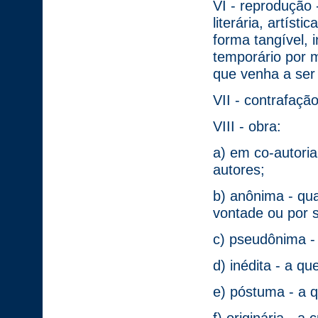
VI - reprodução
literária, artíst
forma tangível,
temporário por m
que venha a ser
VII - contrafaçã
VIII - obra:
a) em co-autori
autores;
b) anônima - qu
vontade ou por 
c) pseudônima -
d) inédita - a qu
e) póstuma - a q