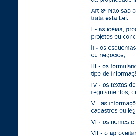
Art 8º Não são o
trata esta Lei:
I - as idéias, p
projetos ou conc
lI - os esquemas
ou negócios;
III - os formulá
tipo de informaç
IV - os textos d
regulamentos, de
V - as informaç
cadastros ou le
VI - os nomes e t
VII - o aproveit