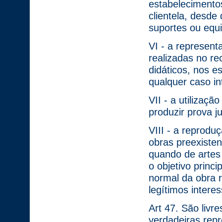
estabelecimento
clientela, desd
suportes ou equ
VI - a represent
realizadas no re
didáticos, nos 
qualquer caso int
VII - a utilização
produzir prova ju
VIII - a reprod
obras preexisten
quando de artes
o objetivo princ
normal da obra r
legítimos intere
Art 47. São livr
verdadeiras repr