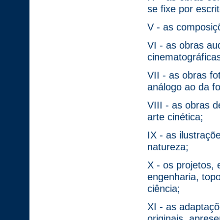
se fixe por escr
V - as composiç
VI - as obras au
cinematográficas
VII - as obras f
análogo ao da fo
VIII - as obras d
arte cinética;
IX - as ilustraç
natureza;
X - os projetos,
engenharia, topo
ciência;
XI - as adaptaç
originais, apres