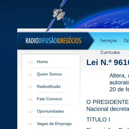
Serviços
Op
Currículos
Lei N.º 961
Home
Quem Somos
Altera, 
autorai
Radiodifusão
20 de f
Fale Conosco
O PRESIDENTE D
Nacional decreta
Oportunidades
TíTULO I
Vagas de Emprego