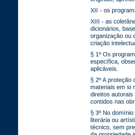
XII - os progra
XIII - as coletâ
dicionários, bas
organização ou 
criação intelectu
§ 1º Os program
específica, obse
aplicáveis.
§ 2º A proteção 
materiais em si
direitos autorai
contidos nas obr
§ 3º No domínio 
literária ou artí
técnico, sem pr
da propriedade i