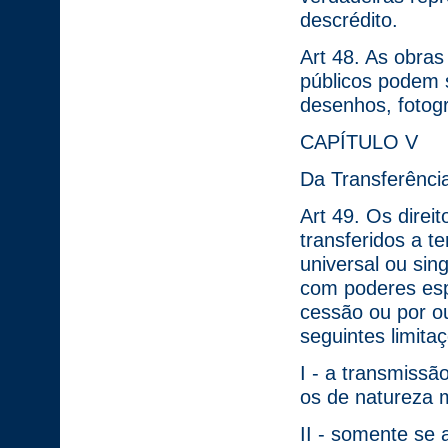
descrédito.
Art 48. As obra
públicos podem s
desenhos, fotogr
CAPÍTULO V
Da Transferência
Art 49. Os direi
transferidos a te
universal ou sin
com poderes esp
cessão ou por o
seguintes limita
I - a transmissã
os de natureza m
II - somente se a