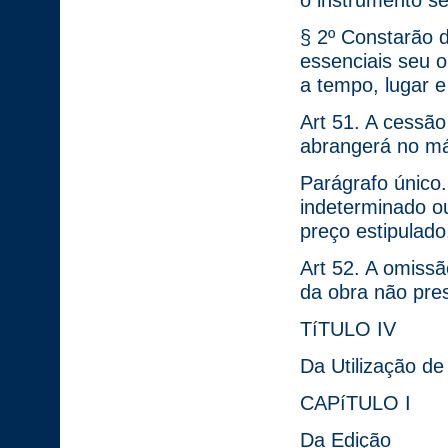
o instrumento se
§ 2º Constarão 
essenciais seu o
a tempo, lugar e
Art 51. A cessão
abrangerá no má
Parágrafo único
indeterminado ou
preço estipulado
Art 52. A omissã
da obra não pre
TíTULO IV
Da Utilização d
CAPíTULO I
Da Edição