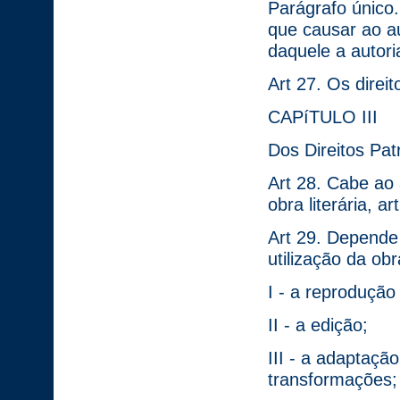
Parágrafo único.
que causar ao a
daquele a autori
Art 27. Os direit
CAPíTULO III
Dos Direitos Pat
Art 28. Cabe ao a
obra literária, ar
Art 29. Depende 
utilização da ob
I - a reprodução 
II - a edição;
III - a adaptaçã
transformações;