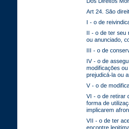
Dos Direitos Mor
Art 24. São dire
I - o de reivindi
II - o de ter se
ou anunciado, co
III - o de conser
IV - o de assegu
modificações ou
prejudicá-la ou 
V - o de modific
VI - o de retira
forma de utiliza
implicarem afro
VII - o de ter a
encontre legiti