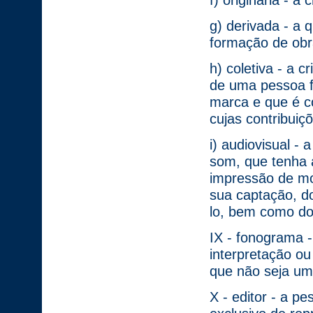
f) originária - a
g) derivada - a q
formação de obra
h) coletiva - a c
de uma pessoa fí
marca e que é co
cujas contribui
i) audiovisual -
som, que tenha a
impressão de m
sua captação, do
lo, bem como dos
IX - fonograma 
interpretação o
que não seja um
X - editor - a pes