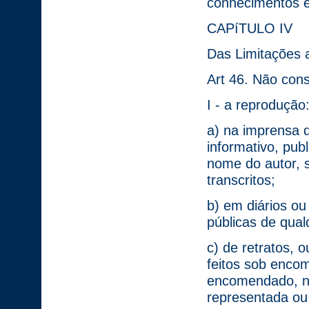
conhecimentos ét
CAPíTULO IV
Das Limitações a
Art 46. Não const
I - a reprodução
a) na imprensa di
informativo, pub
nome do autor, 
transcritos;
b) em diários ou
públicas de qual
c) de retratos,
feitos sob encom
encomendado, n
representada ou